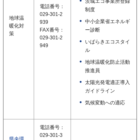
茨城エコ事業所登録
電話番号：
制度
029-301-2
地球温
中小企業省エネルギ
939
暖化対
FAX番号：
ー診断
策
029-301-2
いばらきエコスタイ
949
ル
地球温暖化防止活動
推進員
太陽光発電適正導入
ガイドライン
気候変動への適応
電話番号：
029-301-3
県央環