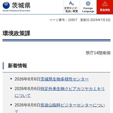
茨城県
文字サイズ・
Foreign
緊急情報
色合い変更
Language
ページ番号：22657
更新日:2026年7月3日
環境政策課
県庁14階南側
新着情報
2026年8月6日
茨城県生物多様性センター
2026年8月6日
特定外来生物クビアカツヤカミキリ
について
2026年8月6日
筑波山臨時ビジターセンターについ
て