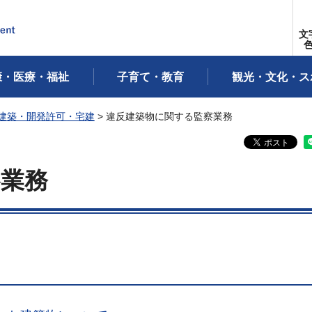
文
康・医療・福祉
子育て・教育
観光・文化・ス
建築・開発許可・宅建
> 違反建築物に関する監察業務
察業務