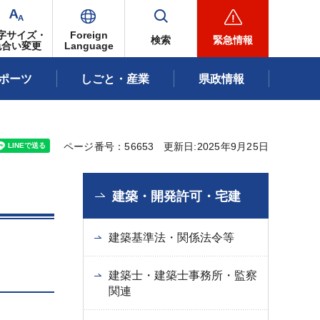
字サイズ・
Foreign
検索
緊急情報
色合い変更
Language
ポーツ
しごと・産業
県政情報
ページ番号：56653
更新日:2025年9月25日
建築・開発許可・宅建
建築基準法・関係法令等
建築士・建築士事務所・監察
関連