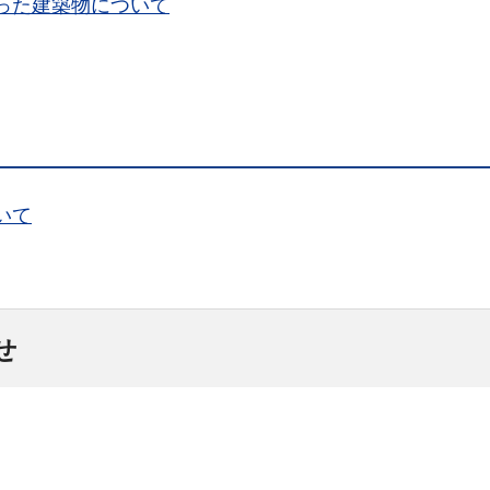
った建築物について
いて
せ