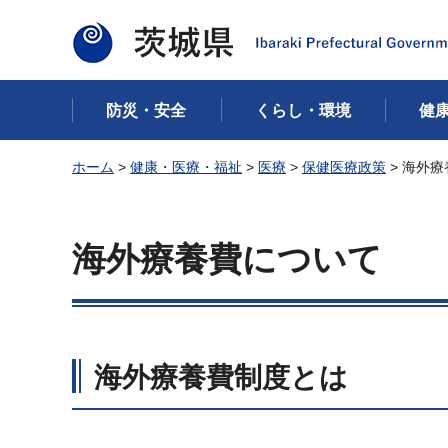
茨城県
防災・安全
くらし・環境
健
ホーム
>
健康・医療・福祉
>
医療
>
保健医療政策
> 海外
海外療養費について
海外療養費制度とは