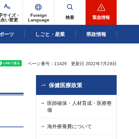
字サイズ・
Foreign
検索
緊急情報
色合い変更
Language
ポーツ
しごと・産業
県政情報
ページ番号：11429
更新日:2022年7月28日
保健医療政策
医師確保・人材育成・医療整
備
海外療養費について