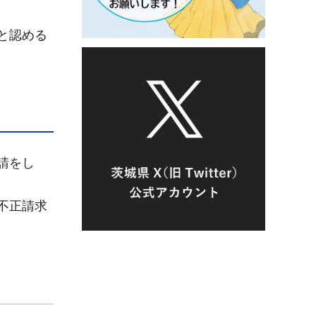
と認める
請をし
不正請求