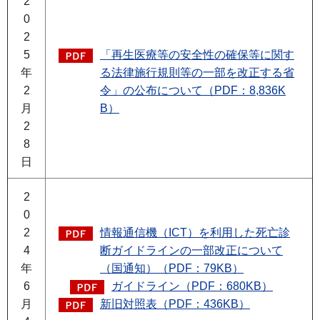
2
0
2
5
「再生医療等の安全性の確保等に関す
年
る法律施行規則等の一部を改正する省
2
令」の公布について（PDF：8,836K
月
B）
2
8
日
2
0
2
情報通信機（ICT）を利用した死亡診
4
断ガイドラインの一部改正について
年
（国通知）（PDF：79KB）
6
ガイドライン（PDF：680KB）
月
新旧対照表（PDF：436KB）