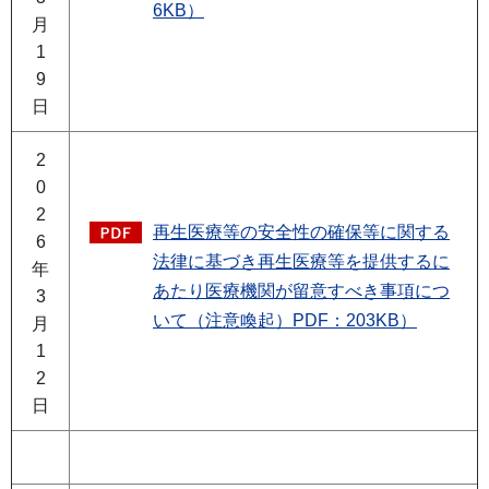
6KB）
月
1
9
日
2
0
2
再生医療等の安全性の確保等に関する
6
法律に基づき再生医療等を提供するに
年
あたり医療機関が留意すべき事項につ
3
いて（注意喚起）PDF：203KB）
月
1
2
日