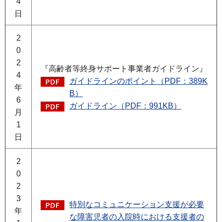
4
日
2
0
2
『高齢者等終身サポート事業者ガイドライン』
4
ガイドラインのポイント（PDF：389K
年
B）
6
ガイドライン（PDF：991KB）
月
1
日
2
0
2
3
特別なコミュニケーション支援が必要
年
な障害児者の入院時における支援者の