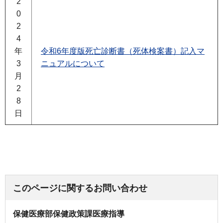
2
0
2
4
年
令和6年度版死亡診断書（死体検案書）記入マ
3
ニュアルについて
月
2
8
日
このページに関するお問い合わせ
保健医療部保健政策課医療指導