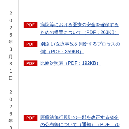
2
0
病院等における医療の安全を確保する
2
ための措置について（PDF：263KB）
6
年
別添１(医療事故を判断するプロセスの
3
例)（PDF：359KB）
月
比較対照表（PDF：192KB）
3
1
日
2
0
2
6
医療法施行規則の一部を改正する省令
年
の公布等について（通知）（PDF：70
3