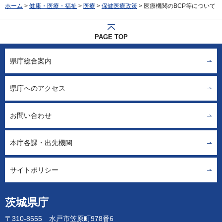
ホーム
>
健康・医療・福祉
>
医療
>
保健医療政策
> 医療機関のBCP等について
PAGE TOP
県庁総合案内
県庁へのアクセス
お問い合わせ
本庁各課・出先機関
サイトポリシー
茨城県庁
〒310-8555 水戸市笠原町978番6