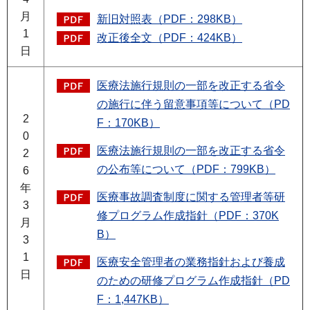
月
新旧対照表（PDF：298KB）
1
改正後全文（PDF：424KB）
日
医療法施行規則の一部を改正する省令
の施行に伴う留意事項等について（PD
2
F：170KB）
0
医療法施行規則の一部を改正する省令
2
の公布等について（PDF：799KB）
6
年
医療事故調査制度に関する管理者等研
3
修プログラム作成指針（PDF：370K
月
B）
3
1
医療安全管理者の業務指針および養成
日
のための研修プログラム作成指針（PD
F：1,447KB）