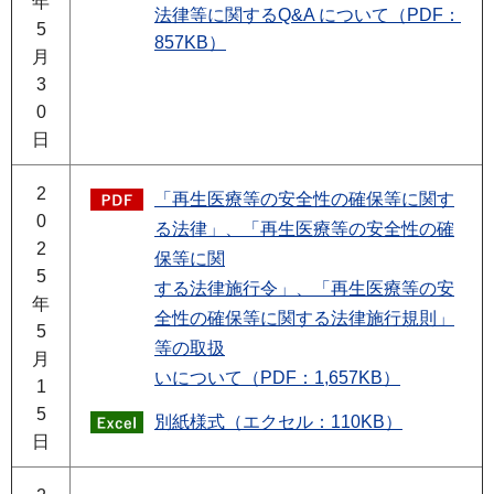
年
法律等に関するQ&A について（PDF：
5
857KB）
月
3
0
日
2
「再生医療等の安全性の確保等に関す
0
る法律」、「再生医療等の安全性の確
2
保等に関
5
する法律施行令」、「再生医療等の安
年
全性の確保等に関する法律施行規則」
5
等の取扱
月
いについて（PDF：1,657KB）
1
5
別紙様式（エクセル：110KB）
日