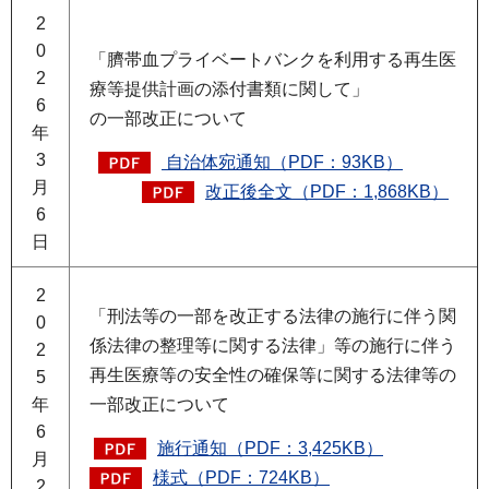
2
0
「臍帯血プライベートバンクを利用する再生医
2
療等提供計画の添付書類に関して」
6
の一部改正について
年
3
自治体宛通知（PDF：93KB）
月
改正後全文（PDF：1,868KB）
6
日
2
「刑法等の一部を改正する法律の施行に伴う関
0
係法律の整理等に関する法律」等の施行に伴う
2
再生医療等の安全性の確保等に関する法律等の
5
年
一部改正について
6
施行通知（PDF：3,425KB）
月
様式（PDF：724KB）
2