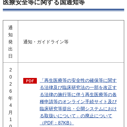
医療安全等に関する国通知等
通
知
発
通知・ガイドライン等
出
日
2
0
「再生医療等の安全性の確保等に関す
2
る法律及び臨床研究法の一部を改正す
6
る法律の施行等に伴う再生医療等の各
年
種申請等のオンライン手続サイト及び
4
臨床研究等提出・公開システムにおけ
月
る取扱いについて」の廃止について
1
（PDF：87KB）
0