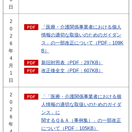
日
2
「医療・介護関係事業者における個人
0
情報の適切な取扱いのためのガイダン
2
ス」の一部改正について（PDF：109K
6
年
B）
4
新旧対照表（PDF：297KB）
月
改正後全文（PDF：607KB）
1
日
2
「「医療・介護関係事業者における個
0
人情報の適切な取扱いのためのガイダ
2
ンス」に
6
関するＱ＆Ａ（事例集）」の一部改正
年
について（PDF：105KB）
4