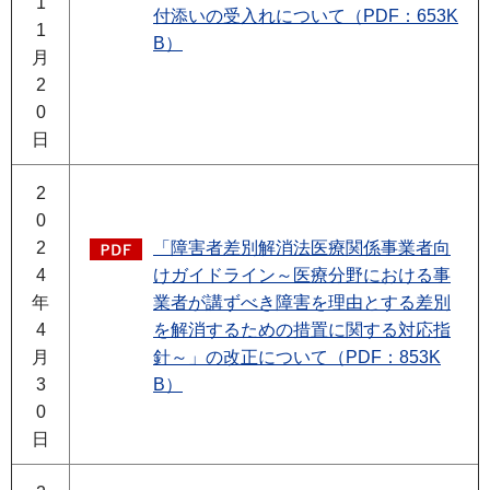
1
付添いの受入れについて（PDF：653K
1
B）
月
2
0
日
2
0
2
「障害者差別解消法医療関係事業者向
4
けガイドライン～医療分野における事
年
業者が講ずべき障害を理由とする差別
4
を解消するための措置に関する対応指
月
針～」の改正について（PDF：853K
3
B）
0
日