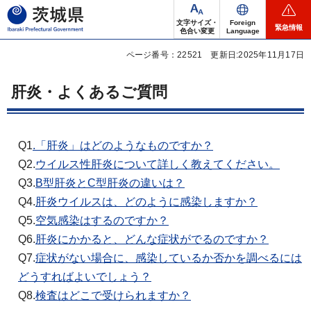
茨城県
文字サイズ・
Foreign
緊急情報
色合い変更
Language
ページ番号：22521
更新日:2025年11月17日
肝炎・よくあるご質問
Q1
.「肝炎」はどのようなものですか？
Q2.
ウイルス性肝炎について詳しく教えてください。
Q3.
B型肝炎とC型肝炎の違いは？
Q4.
肝炎ウイルスは、どのように感染しますか？
Q5.
空気感染はするのですか？
Q6.
肝炎にかかると、どんな症状がでるのですか？
Q7.
症状がない場合に、感染しているか否かを調べるには
どうすればよいでしょう？
Q8.
検査はどこで受けられますか？