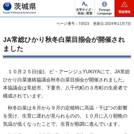
茨城県
文字サイズ・
Foreign
緊急情報
色合い変更
Language
ページ番号：70523
更新日:2024年11月7日
JA常総ひかり秋冬白菜目揃会が開催され
ました
１０月２５日(金)、ビ・アーンジュYUKIYAにて、JA常総
ひかり白菜連絡協議会秋冬白菜目揃会が開催されました。
本協議会は常総市、下妻市、八千代町の３市町の生産者で
構成されています。
秋冬白菜は８月から９月の定植時に高温・干ばつの影響
を受け、生育に遅れが見られものの、１０月に入り朝晩の
気温が低くなったことで、生育が順調に進んでいます。