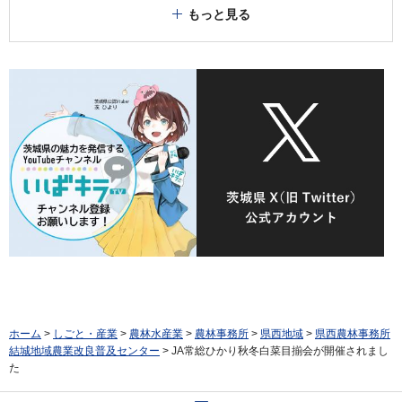
もっと見る
ホーム
>
しごと・産業
>
農林水産業
>
農林事務所
>
県西地域
>
県西農林事務所
結城地域農業改良普及センター
> JA常総ひかり秋冬白菜目揃会が開催されまし
た