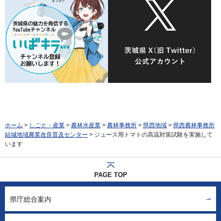
ホーム
>
しごと・産業
>
農林水産業
>
農林事務所
>
県西地域
>
県西農林事務所
結城地域農業改良普及センター
> ジュース用トマトの高温対策試験を実施して
います
PAGE TOP
県庁総合案内