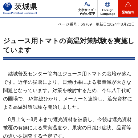
茨城県
文字サイズ・
Foreign
緊急情報
色合い変更
Language
ページ番号：69769
更新日:2024年8月22日
ジュース用トマトの高温対策試験を実施し
ています
結城普及センター管内はジュース用トマトの栽培が盛ん
です。近年の猛暑により、日焼け果による収量減が大きな
問題となっています。対策を検討するため、今年八千代町
の圃場で、JA常総ひかり、メーカーと連携し、遮光資材に
よる高温対策試験を開始しました。
8月上旬～8月末まで遮光資材を被覆し、今後は遮光資材
被覆の有無による果実温度や、果実の日焼け症状、品質等
の違いを調査する予定です。