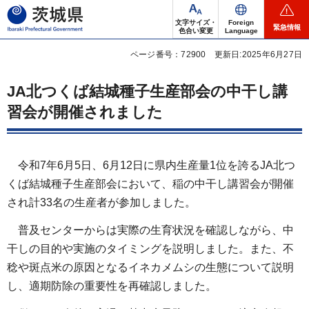
茨城県
文字サイズ・
Foreign
緊急情報
色合い変更
Language
ページ番号：72900
更新日:2025年6月27日
JA北つくば結城種子生産部会の中干し講
習会が開催されました
令和7年6月5日、6月12日に県内生産量1位を誇るJA北つ
くば結城種子生産部会において、稲の中干し講習会が開催
され計33名の生産者が参加しました。
普及センターからは実際の生育状況を確認しながら、中
干しの目的や実施のタイミングを説明しました。また、不
稔や斑点米の原因となるイネカメムシの生態について説明
し、適期防除の重要性を再確認しました。