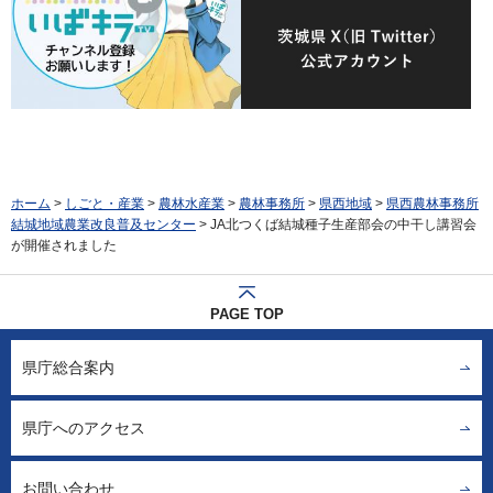
ホーム
>
しごと・産業
>
農林水産業
>
農林事務所
>
県西地域
>
県西農林事務所
結城地域農業改良普及センター
> JA北つくば結城種子生産部会の中干し講習会
が開催されました
PAGE TOP
県庁総合案内
県庁へのアクセス
お問い合わせ