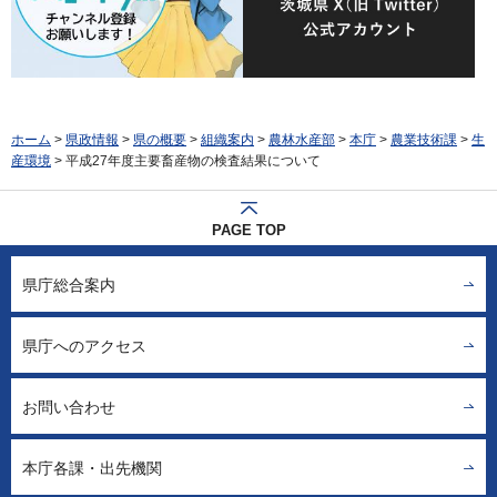
ホーム
>
県政情報
>
県の概要
>
組織案内
>
農林水産部
>
本庁
>
農業技術課
>
生
産環境
> 平成27年度主要畜産物の検査結果について
PAGE TOP
県庁総合案内
県庁へのアクセス
お問い合わせ
本庁各課・出先機関