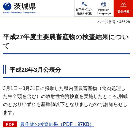
茨城県
文字サイズ・
Foreign
緊急情報
色合い変更
Language
ページ番号：45628
平成27年度主要農畜産物の検査結果につい
て
平成28年3月公表分
3月1日～3月31日に採取した県内産農畜産物（食肉処理し
た牛全頭を含む）の放射性物質検査を実施したところ,別紙
のとおりいずれも基準値以下となりましたので,お知らせし
ます。
農作物の検査結果（PDF：97KB）