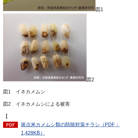
図1
図2
図1 イネカメムシ
図2 イネカメムシによる被害
【
斑点米カメムシ類の防除対策チラシ（PDF：
1,428KB）