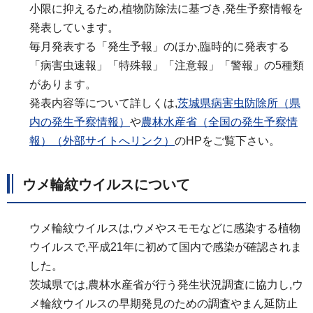
小限に抑えるため,植物防除法に基づき,発生予察情報を
発表しています。
毎月発表する「発生予報」のほか,臨時的に発表する
「病害虫速報」「特殊報」「注意報」「警報」の5種類
があります。
発表内容等について詳しくは,
茨城県病害虫防除所（県
内の発生予察情報）
や
農林水産省（全国の発生予察情
報）（外部サイトへリンク）
のHPをご覧下さい。
ウメ輪紋ウイルスについて
ウメ輪紋ウイルスは,ウメやスモモなどに感染する植物
ウイルスで,平成21年に初めて国内で感染が確認されま
した。
茨城県では,農林水産省が行う発生状況調査に協力し,ウ
メ輪紋ウイルスの早期発見のための調査やまん延防止