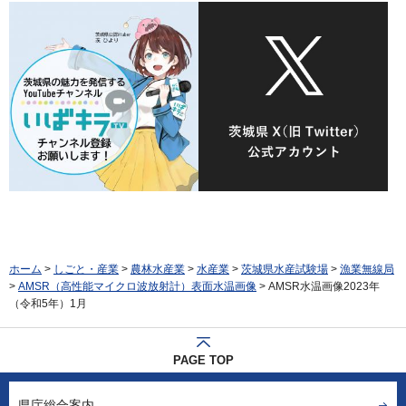
ホーム
>
しごと・産業
>
農林水産業
>
水産業
>
茨城県水産試験場
>
漁業無線局
>
AMSR（高性能マイクロ波放射計）表面水温画像
> AMSR水温画像2023年
（令和5年）1月
PAGE TOP
県庁総合案内