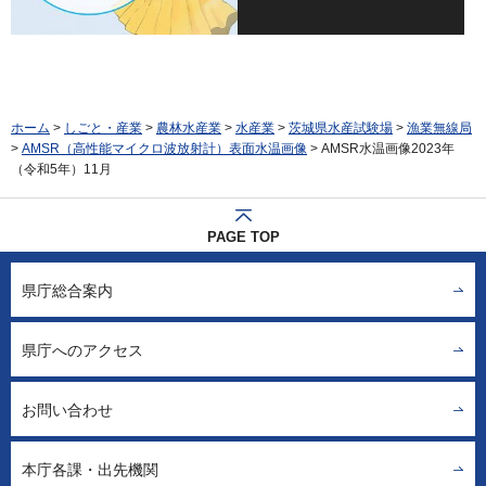
ホーム
>
しごと・産業
>
農林水産業
>
水産業
>
茨城県水産試験場
>
漁業無線局
>
AMSR（高性能マイクロ波放射計）表面水温画像
> AMSR水温画像2023年
（令和5年）11月
PAGE TOP
県庁総合案内
県庁へのアクセス
お問い合わせ
本庁各課・出先機関