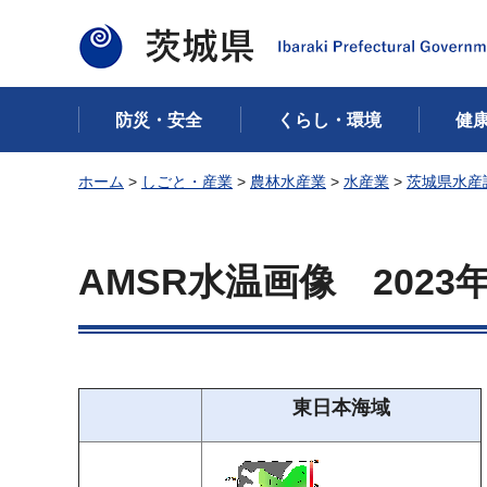
茨城県
防災・安全
くらし・環境
健
ホーム
>
しごと・産業
>
農林水産業
>
水産業
>
茨城県水産
AMSR水温画像
2023
東日本海域