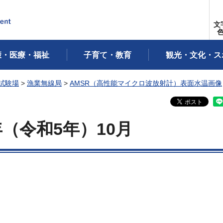
文
康・医療・福祉
子育て・教育
観光・文化・ス
試験場
>
漁業無線局
>
AMSR（高性能マイクロ波放射計）表面水温画像
年
（令和5年）10月