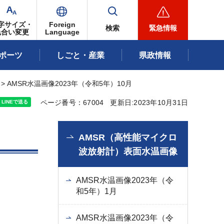
字サイズ・
Foreign
検索
緊急情報
色合い変更
Language
ポーツ
しごと・産業
県政情報
> AMSR水温画像2023年（令和5年）10月
ページ番号：67004
更新日:2023年10月31日
AMSR（高性能マイクロ
波放射計）表面水温画像
AMSR水温画像2023年（令
和5年）1月
AMSR水温画像2023年（令