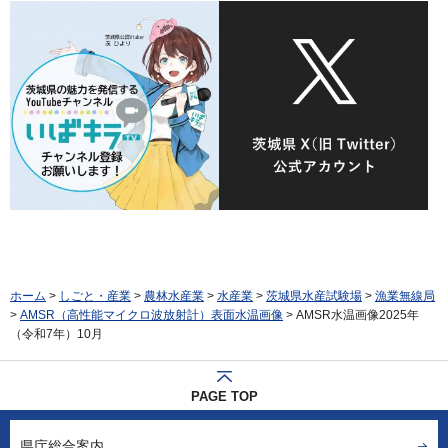
ホーム
>
しごと・産業
>
農林水産業
>
水産業
>
茨城県水産試験場
>
漁業無線局
>
AMSR（高性能マイクロ波放射計）表面水温画像
> AMSR水温画像2025年
（令和7年）10月
PAGE TOP
県庁総合案内