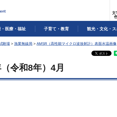
文
康・医療・福祉
子育て・教育
観光・文化・ス
試験場
>
漁業無線局
>
AMSR（高性能マイクロ波放射計）表面水温画像
年
（令和8年）4月