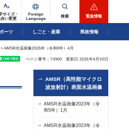
字サイズ・
Foreign
検索
緊急情報
色合い変更
Language
ポーツ
しごと・産業
県政情報
> AMSR水温画像2026年（令和8年）4月
ページ番号：74900
更新日:2026年4月30日
AMSR（高性能マイクロ
波放射計）表面水温画像
AMSR水温画像2023年（令
和5年）1月
AMSR水温画像2023年（令