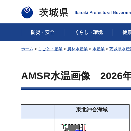
茨城県
防災・安全
くらし・環境
健
ホーム
>
しごと・産業
>
農林水産業
>
水産業
>
茨城県水産
AMSR水温画像
2026
東北沖合海域