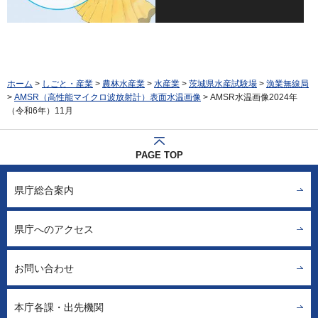
ホーム
>
しごと・産業
>
農林水産業
>
水産業
>
茨城県水産試験場
>
漁業無線局
>
AMSR（高性能マイクロ波放射計）表面水温画像
> AMSR水温画像2024年
（令和6年）11月
PAGE TOP
県庁総合案内
県庁へのアクセス
お問い合わせ
本庁各課・出先機関