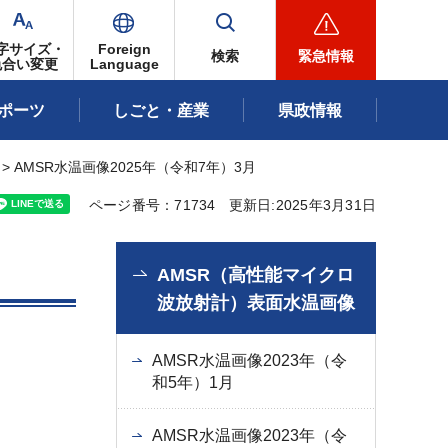
字サイズ・
Foreign
検索
緊急情報
色合い変更
Language
ポーツ
しごと・産業
県政情報
> AMSR水温画像2025年（令和7年）3月
ページ番号：71734
更新日:2025年3月31日
AMSR（高性能マイクロ
波放射計）表面水温画像
AMSR水温画像2023年（令
和5年）1月
AMSR水温画像2023年（令