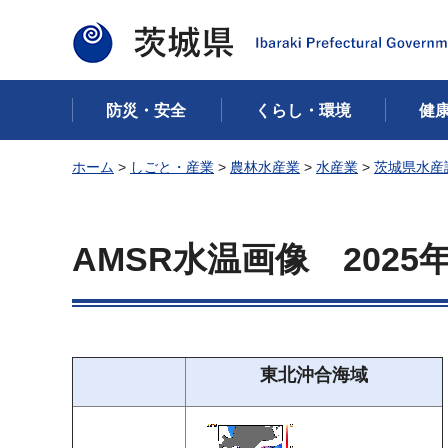
茨城県
防災・安全
くらし・環境
健
ホーム
>
しごと・産業
>
農林水産業
>
水産業
>
茨城県水産
AMSR水温画像
2025
東北沖合海域