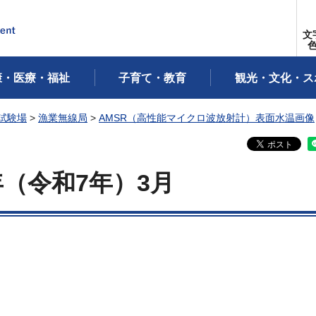
文
康・医療・福祉
子育て・教育
観光・文化・ス
試験場
>
漁業無線局
>
AMSR（高性能マイクロ波放射計）表面水温画像
年
（令和7年）3月