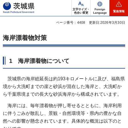
茨城県
文字サイズ・
Foreign
緊急情報
色合い変更
Language
ページ番号：4408
更新日:2026年3月30日
海岸漂着物対策
1 海岸漂着物について
茨
城県の海岸総延長は約193キロメートルに及び、福島県
境から大洗町までの崖と砂浜が混在した海岸と、大洗町か
ら千葉県境までの長大な砂浜海岸から構成されています。
海
岸には、毎年漂着物が押し寄せるとともに、海岸利用
に伴うごみが散乱し、景観・自然環境等・県内の豊かな自
然への影響が懸念されています。具体的な概況は以下のと