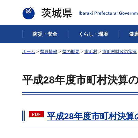
茨城県
防災・安全
くらし・環境
健
ホーム
>
県政情報
>
県の概要
>
市町村
>
市町村財政の状況
平成28年度市町村決算
平成28年度市町村決算