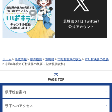
ホーム
>
県政情報
>
県の概要
>
市町村
>
市町村財政の状況
>
市町村決算の概要
> 令和4年度市町村決算の概要（記者提供資料）
PAGE TOP
県庁総合案内
県庁へのアクセス