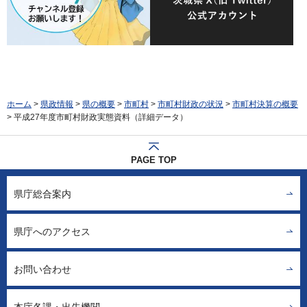
ホーム
>
県政情報
>
県の概要
>
市町村
>
市町村財政の状況
>
市町村決算の概要
> 平成27年度市町村財政実態資料（詳細データ）
PAGE TOP
県庁総合案内
県庁へのアクセス
お問い合わせ
本庁各課・出先機関