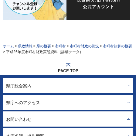
ホーム
>
県政情報
>
県の概要
>
市町村
>
市町村財政の状況
>
市町村決算の概要
> 平成26年度市町村財政実態資料（詳細データ）
PAGE TOP
県庁総合案内
県庁へのアクセス
お問い合わせ
本庁各課・出先機関