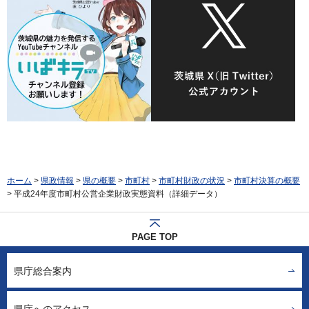
ホーム
>
県政情報
>
県の概要
>
市町村
>
市町村財政の状況
>
市町村決算の概要
> 平成24年度市町村公営企業財政実態資料（詳細データ）
PAGE TOP
県庁総合案内
県庁へのアクセス