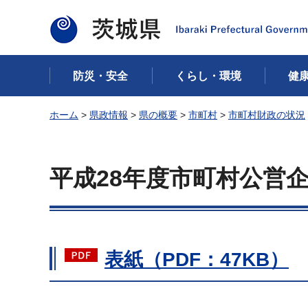
茨城県
防災・安全
くらし・環境
健
ホーム
>
県政情報
>
県の概要
>
市町村
>
市町村財政の状況
平成28年度市町村公営
表紙（PDF：47KB）