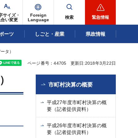
字サイズ・
Foreign
検索
緊急情報
色合い変更
Language
ポーツ
しごと・産業
県政情報
データ）
ページ番号：44705
更新日:2018年3月22日
）
市町村決算の概要
平成27年度市町村決算の概
要（記者提供資料）
平成26年度市町村決算の概
要（記者提供資料）