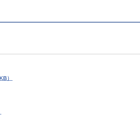
KB）
）