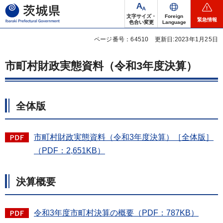
茨城県
文字サイズ・
Foreign
緊急情報
色合い変更
Language
ページ番号：64510
更新日:2023年1月25日
市町村財政実態資料（令和3年度決算）
全体版
市町村財政実態資料（令和3年度決算）［全体版］
（PDF：2,651KB）
決算概要
令和3年度市町村決算の概要（PDF：787KB）