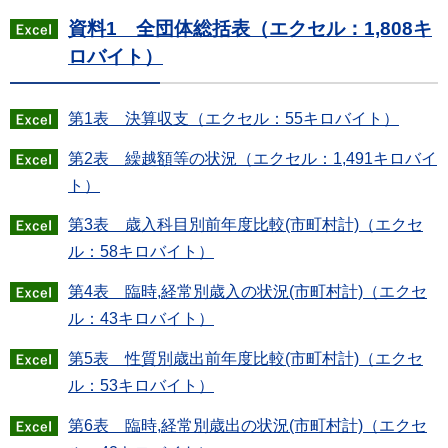
資料1 全団体総括表（エクセル：1,808キ
ロバイト）
第1表 決算収支（エクセル：55キロバイト）
第2表 繰越額等の状況（エクセル：1,491キロバイ
ト）
第3表 歳入科目別前年度比較(市町村計)（エクセ
ル：58キロバイト）
第4表 臨時,経常別歳入の状況(市町村計)（エクセ
ル：43キロバイト）
第5表 性質別歳出前年度比較(市町村計)（エクセ
ル：53キロバイト）
第6表 臨時,経常別歳出の状況(市町村計)（エクセ