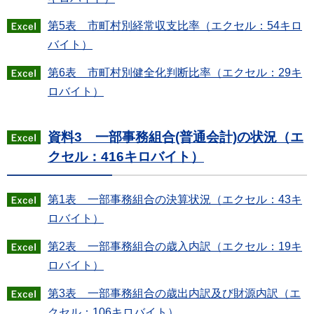
第5表 市町村別経常収支比率（エクセル：54キロ
バイト）
第6表 市町村別健全化判断比率（エクセル：29キ
ロバイト）
資料3 一部事務組合(普通会計)の状況（エ
クセル：416キロバイト）
第1表 一部事務組合の決算状況（エクセル：43キ
ロバイト）
第2表 一部事務組合の歳入内訳（エクセル：19キ
ロバイト）
第3表 一部事務組合の歳出内訳及び財源内訳（エ
クセル：106キロバイト）