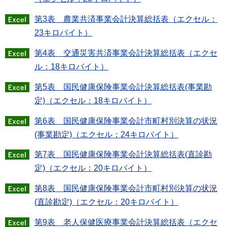
第3表 農業共済事業会計決算総括表（エクセル：
23キロバイト）
第4表 交通災害共済事業会計決算総括表（エクセ
ル：18キロバイト）
第5表 国民健康保険事業会計決算総括表(事業勘
定)（エクセル：18キロバイト）
第6表 国民健康保険事業会計市町村別決算の状況
(事業勘定)（エクセル：24キロバイト）
第7表 国民健康保険事業会計決算総括表(直診勘
定)（エクセル：20キロバイト）
第8表 国民健康保険事業会計市町村別決算の状況
(直診勘定)（エクセル：20キロバイト）
第9表 老人保健医療事業会計決算総括表（エクセ