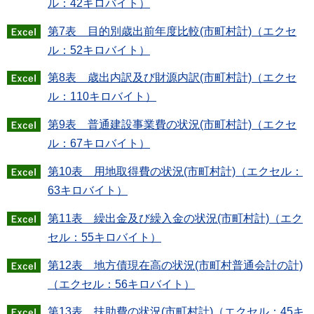
ル：42キロバイト）
第7表 目的別歳出前年度比較(市町村計)（エクセ
ル：52キロバイト）
第8表 歳出内訳及び財源内訳(市町村計)（エクセ
ル：110キロバイト）
第9表 普通建設事業費の状況(市町村計)（エクセ
ル：67キロバイト）
第10表 用地取得費の状況(市町村計)（エクセル：
63キロバイト）
第11表 繰出金及び繰入金の状況(市町村計)（エク
セル：55キロバイト）
第12表 地方債現在高の状況(市町村普通会計の計)
（エクセル：56キロバイト）
第13表 扶助費の状況(市町村計)（エクセル：45キ