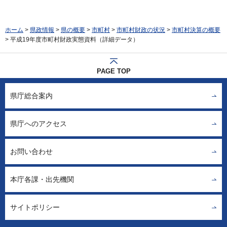
ホーム
>
県政情報
>
県の概要
>
市町村
>
市町村財政の状況
>
市町村決算の概要
> 平成19年度市町村財政実態資料（詳細データ）
PAGE TOP
県庁総合案内
県庁へのアクセス
お問い合わせ
本庁各課・出先機関
サイトポリシー