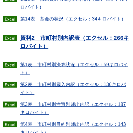
ロバイト）
第14表 基金の状況（エクセル：34キロバイト）
資料2 市町村別内訳表（エクセル：266キ
ロバイト）
第1表 市町村別決算状況（エクセル：59キロバイ
ト）
第2表 市町村別歳入内訳（エクセル：136キロバ
イト）
第3表 市町村別性質別歳出内訳（エクセル：187
キロバイト）
第4表 市町村別目的別歳出内訳（エクセル：143
キロバイト）