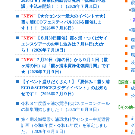
2026☆★】産業技術総合研究所「低温の不思
霞
議」申込み開始！！！（2026年７月31日）
○
霞
"NEW
"
【★☆センター最大のイベント☆★】
・
霞ヶ浦ECOフェスティバル2026を開催しま
す！！！（2026年７月16日）
○
"NEW
"
【８月30日開催】霞ヶ浦・つくばサイ
環
エンスツアーのお申し込みは７月14日(火)か
環
ら！（2026年７月10日）
環
"NEW
"
７月20日（海の日）から９月１日（霞
茨
ヶ浦の日）は「霞ヶ浦水質浄化強調月間」です
霞
★（2026年７月９日）
【イベント盛りだくさん！】「夏休み！霞ケ浦
【調査・
ECO＆SCIENCEスタディイベント」のお知ら
成
せです！（2026年７月９日）
公
令和８年度霞ヶ浦水質浄化ポスターコンクール
【その他
の募集開始しました！（2026年６月９日）
よ
第４期茨城県霞ケ浦環境科学センター中期運営
水
計画（令和8年度～令和12年度）を策定しまし
た。（2026年６月５日）
市