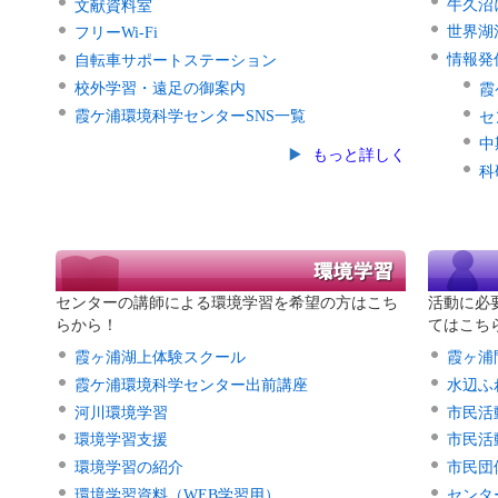
牛久沼
文献資料室
世界湖
フリーWi-Fi
情報発
自転車サポートステーション
校外学習・遠足の御案内
霞
霞ケ浦環境科学センターSNS一覧
セ
中
もっと詳しく
科
センターの講師による環境学習を希望の方はこち
活動に必
らから！
てはこち
霞ヶ浦湖上体験スクール
霞ヶ浦
霞ケ浦環境科学センター出前講座
水辺ふ
河川環境学習
市民活
環境学習支援
市民活
環境学習の紹介
市民団
環境学習資料（WEB学習用）
センタ