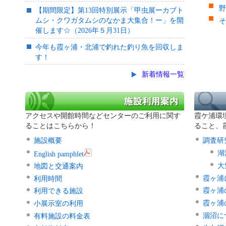
野
【期間限定】第13回特別展示「甲虫展ーカブト
ムシ・クワガタムシのなかま大集合！ー」を開
そ
催します☆（2026年５月31日）
今年も霞ヶ浦・北浦で釣れた釣り魚を回収しま
す！
新着情報一覧
アクセスや開館時間などセンターのご利用に関す
霞ケ浦環
ることはこちらから！
ること、
施設概要
調査研
湖
English pamphlet
大
地図と交通案内
霞ヶ浦
利用時間
霞ヶ浦
利用できる施設
霞ヶ浦
小展示室の利用
涸沼に
有料施設の料金表