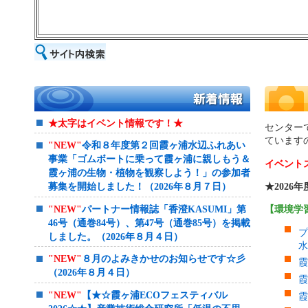
★太字はイベント情報です！★
センター
ています
"NEW
"
令和８年度第２回霞ヶ浦水辺ふれあい
事業「ゴムボートに乗って霞ヶ浦に親しもう＆
イベント
霞ヶ浦の生物・植物を観察しよう！」の参加者
★2026
募集を開始しました！（2026年８月７日）
"NEW
"
パートナー情報誌「香澄KASUMI」第
【環境学
46号（通巻84号）、第47号（通巻85号）を掲載
プ
しました。（2026年８月４日）
水
"NEW
"
８月のよみきかせのお知らせです☆彡
霞
（2026年８月４日）
霞
"NEW
"
【★☆霞ヶ浦ECOフェスティバル
霞