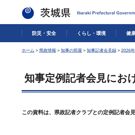
茨城県
防災・安全
くらし・環境
健
ホーム
>
県政情報
>
知事の部屋
>
知事記者会見録
>
2026
知事定例記者会見における
この資料は、県政記者クラブとの定例記者会