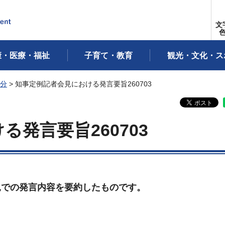
文
康・医療・福祉
子育て・教育
観光・文化・ス
年分
> 知事定例記者会見における発言要旨260703
発言要旨260703
見での発言内容を要約したものです。