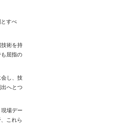
剤とすべ
端技術を持
でも屈指の
に会し、技
創出へとつ
、現場デー
野、これら