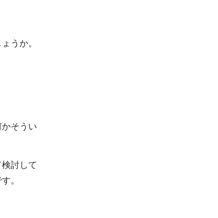
しょうか。
何かそうい
て検討して
です。