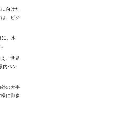
スに向けた
には、ビジ
日に、水
す。
加え、世界
、県内ベン
内外の大手
皆様に御参