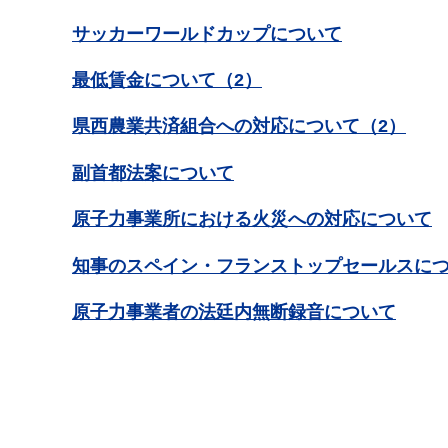
サッカーワールドカップについて
最低賃金について（2）
県西農業共済組合への対応について（2）
副首都法案について
原子力事業所における火災への対応について
知事のスペイン・フランストップセールスに
原子力事業者の法廷内無断録音について