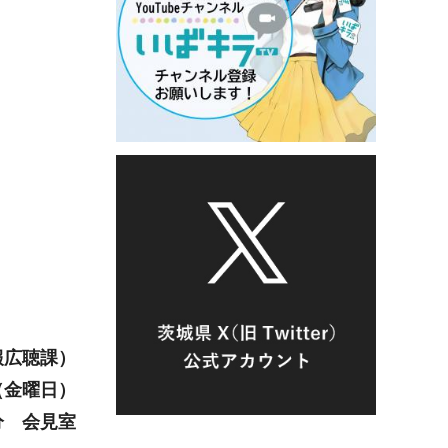
報広聴課）
（金
曜日）
5分 会見室