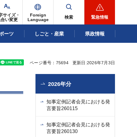
字サイズ・
Foreign
検索
緊急情報
色合い変更
Language
ポーツ
しごと・産業
県政情報
ページ番号：75694
更新日:2026年7月3日
2026年分
知事定例記者会見における発
言要旨260115
知事定例記者会見における発
言要旨260130