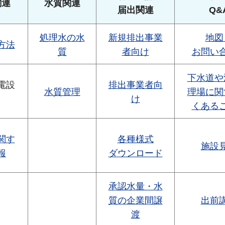
関連
水質関連
届出関連
Q&
処理水の水
新規排出事業
地図
方法
質
者向け
お問い
下水道や
電設
排出事業者向
水質管理
理場に関
け
くある
関す
各種様式
施設
報
ダウンロード
承認水量・水
質の企業間譲
出前
渡