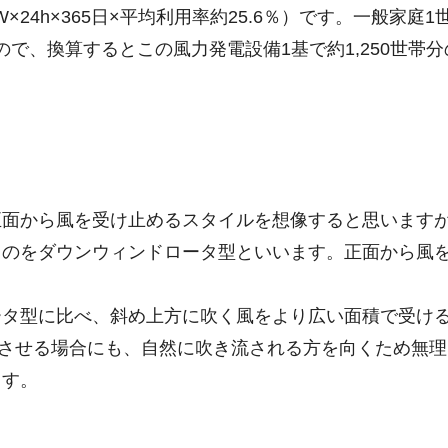
0kW×24h×365日×平均利用率約25.6％）です。一般家庭
すので、換算するとこの風力発電設備1基で約1,250世帯
正面から風を受け止めるスタイルを想像すると思います
ものをダウンウィンドロータ型といいます。正面から風
ータ型に比べ、斜め上方に吹く風をより広い面積で受け
停止させる場合にも、自然に吹き流される方を向くため無
ます。