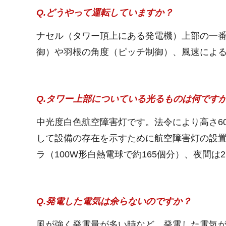
Q.どうやって運転していますか？
ナセル（タワー頂上にある発電機）上部の一
御）や羽根の角度（ピッチ制御）、風速によ
Q.タワー上部についている光るものは何です
中光度白色航空障害灯です。法令により高さ6
して設備の存在を示すために航空障害灯の設置が
ラ（100W形白熱電球で約165個分）、夜間は
Q.発電した電気は余らないのですか？
風が強く発電量が多い時など、発電した電気