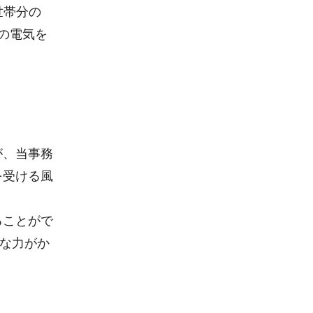
1世帯分の
分の電気を
が、当事務
を受ける風
ることがで
理な力がか