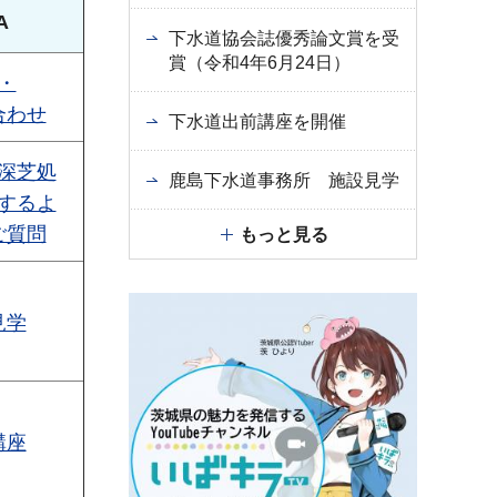
A
下水道協会誌優秀論文賞を受
賞（令和4年6月24日）
・
合わせ
下水道出前講座を開催
深芝処
鹿島下水道事務所 施設見学
するよ
ご質問
もっと見る
見学
講座