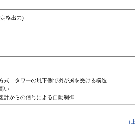
上で定格出力)
方式：タワーの風下側で羽が風を受ける構造
高い
速計からの信号による自動制御
↑