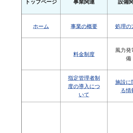
トップページ
事業関連
設備
ホーム
事業の概要
処理の
風力発
料金制度
備
指定管理者制
施設に
度の導入につ
る情
いて