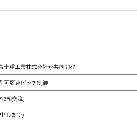
富士重工業株式会社が共同開発
型可変速ピッチ制御
zの3相交流)
の中心まで)