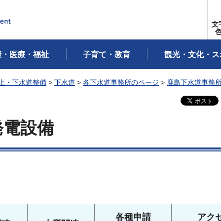
文
康・医療・福祉
子育て・教育
観光・文化・ス
上・下水道整備
>
下水道
>
各下水道事務所のページ
>
鹿島下水道事務
発電設備
各種申請
アク