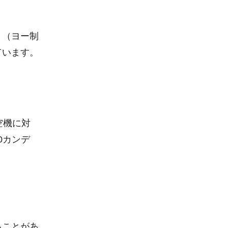
き（ヨー制
ています。
空機に対
0カンデ
ることがあ