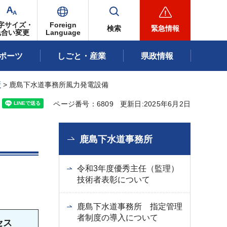
字サイズ・
Foreign
検索
緊急情報
色合い変更
Language
ポーツ
しごと・産業
県政情報
所
> 鹿島下水道事務所風力発電設備
ページ番号：6809
更新日:2025年6月2日
鹿島下水道事務所
令和3年度優秀主任（監理）
技術者表彰について
鹿島下水道事務所 指定管理
者制度の導入について
セス