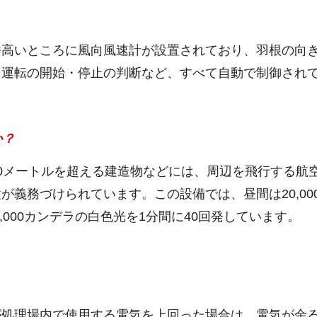
番高いところに風向風速計が設置されており、羽根の向
る運転の開始・停止の判断など、すべて自動で制御され
か？
0メートルを超える建造物などには、周辺を飛行する航
義務づけられています。この設備では、昼間は20,00
2,000カンデラの白色光を1分間に40回発しています。
が処理場内で使用する電気を上回った場合は、電気が余