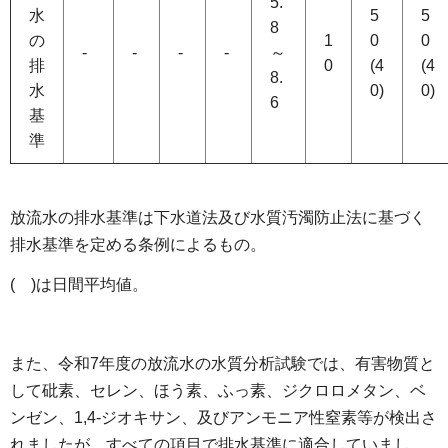
5.
水
5
5
8
の
1
0
0
-
-
-
-
～
排
0
(4
(4
8.
水
0)
0)
6
基
準
放流水の排水基準は下水道法及び水質汚濁防止法に基づく
排水基準を定める条例によるもの。
( )は日間平均値。
また、令和7年度の放流水の水質分析試験では、有害物質と
して砒素、セレン、ほう素、ふっ素、ジクロロメタン、ベ
ンゼン、1,4-ジオキサン、及びアンモニア性窒素等が検出さ
れましたが、すべての項目で排水基準に適合していまし