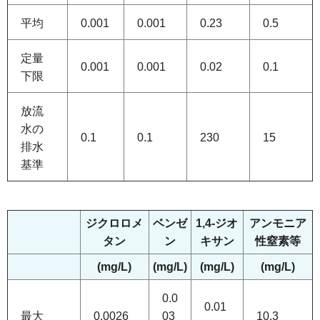
平均
0.001
0.001
0.23
0.5
定量
0.001
0.001
0.02
0.1
下限
放流
水の
0.1
0.1
230
15
排水
基準
ジクロロメ
ベンゼ
1,4-ジオ
アンモニア
タン
ン
キサン
性窒素等
(mg/L)
(mg/L)
(mg/L)
(mg/L)
0.0
0.01
最大
0.0026
03
10.3