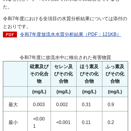
た。
令和7年度における全項目の水質分析結果については添付の
とおりです。
令和7年度放流水水質分析結果（PDF：121KB）
令和7年度に放流水中に検出された有害物質
砒素及び
セレン及
ほう素及
ふっ素及
その化合
びその化
びその化
びその化
物
合物
合物
合物
(mg/L)
(mg/L)
(mg/L)
(mg/L)
最大
0.003
0.002
0.31
0.9
<0.00
最小
<0.001
0.11
0.2
1