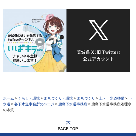
ホーム
>
くらし・環境
>
まちづくり・環境
>
まちづくり
>
上・下水道整備
>
下
水道
>
各下水道事務所のページ
>
鹿島下水道事務所
> 鹿島下水道事務所処理水
の水質
PAGE TOP