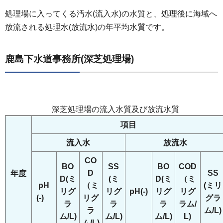
処理場に入ってくる汚水(流入水)の水質と、処理後に海域へ
放流される処理水(放流水)の年平均水質です。
鹿島下水道事務所(深芝処理場)
深芝処理場の流入水質及び放流水質
項目
流入水
放流水
CO
BO
SS
BO
COD
D
SS
年度
D(ミ
(ミ
D(ミ
（ミ
pH
（ミ
(ミリ
リグ
リグ
pH(-)
リグ
リグ
(-)
リグ
グラ
ラ
ラ
ラ
ラム/
ラ
ム/L)
ム/L)
ム/L)
ム/L)
L)
ム/L)