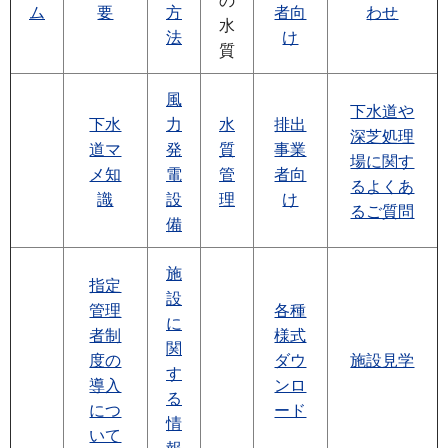
の
ム
要
方
者向
わせ
水
法
け
質
風
下水道や
下水
力
水
排出
深芝処理
道マ
発
質
事業
場に関す
メ知
電
管
者向
るよくあ
識
設
理
け
るご質問
備
施
指定
設
管理
各種
に
者制
様式
関
度の
ダウ
施設見学
す
導入
ンロ
る
につ
ード
情
いて