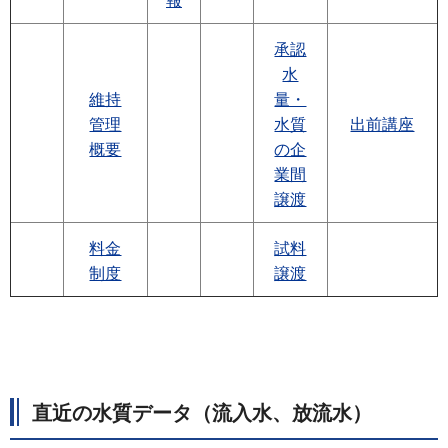
報
承認
水
維持
量・
管理
水質
出前講座
概要
の企
業間
譲渡
料金
試料
制度
譲渡
直近の水質データ（流入水、放流水）