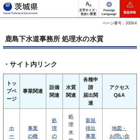
茨城県
文字サイズ・
Foreign
緊急情報
色合い変更
Language
ページ番号：33564
鹿島下水道事務所 処理水の水質
・サイト内リンク
各種申
トッ
設備
水質
請
アクセス
プペ
事業関連
関連
関連
届出関
Q&A
ージ
連
処
処
新規
理
ホ
事業
理
排出
地図・
水
ー
の概
の
事業
お問い合