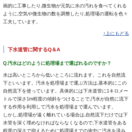
画的に工事したり,微生物が元気に水の汚れを食べてくれる
ように,空気や微生物の数を調整したり,処理場の運転を色々
工夫しています。
↑上にもどる
下水道管に関するQ＆A
Q.汚水はどのように処理場まで運ばれるのですか？
水は高いところから低いところに流れます。これを自然流
下といいます。汚水を処理場まで運ぶ方法は,基本的にこの
自然流下を使っています。具体的には下水道管に1キロメー
トルで深さ1m程度の傾斜をつけることで,汚水が自然に流下
する作用を利用して汚水を処理場まで運んでいます。
しかし,処理場が遠く離れている場合は,自然流下だけでは下
水管を深く埋めなければならなくなるので,下水道管をある
程度の深さで抑えるために処理場までの途中に汚水を汲み