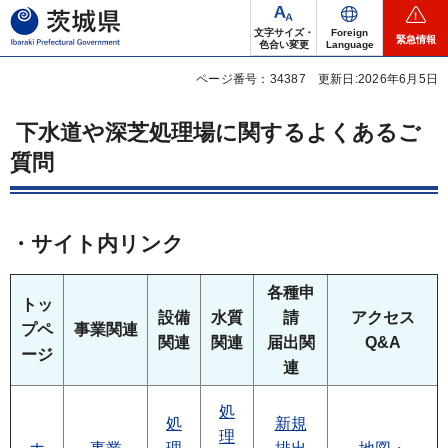
茨城県
文字サイズ・
Foreign
緊急情報
色合い変更
Language
ページ番号：34387
更新日:2026年6月5日
下水道や深芝処理場に関するよくあるご
質問
・サイト内リンク
各種申
トッ
設備
水質
請
アクセス
プペ
事業関連
関連
関連
届出関
Q&A
ージ
連
処
処
新規
理