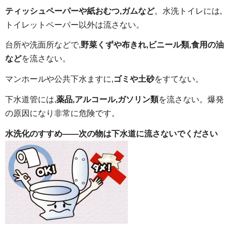
ティッシュペーパーや紙おむつ,ガムなど
。水洗トイレには,
トイレットペーパー以外は流さない。
台所や洗面所などで,
野菜くずや布きれ,ビニール類,食用の油
など
を流さない。
マンホールや公共下水ますに,
ゴミや土砂
をすてない。
下水道管には,
薬品,アルコール,ガソリン類
を流さない。爆発
の原因になり非常に危険です。
水洗化のすすめ――次の物は下水道に流さないでください