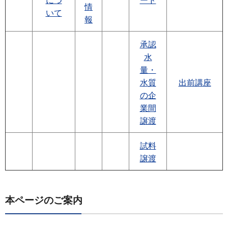
につ
ード
情
いて
報
承認
水
量・
水質
出前講座
の企
業間
譲渡
試料
譲渡
本ページのご案内