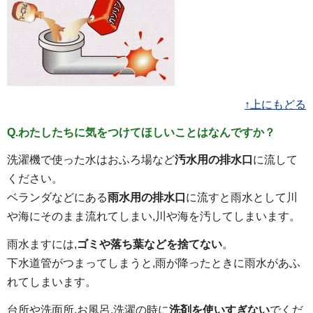
↑上にもどる
Q.わたしたちに気をつけてほしいことはなんですか？
洗濯機で使った水はおふろ場など
汚水用の排水口
に流して
ください。
ベランダなどにある
雨水用の排水口
に流すと雨水として川
や海にそのまま流れてしまい,川や海を汚してしまいます。
雨水ますには,
ゴミや落ち葉などを捨てない
。
下水道管がつまってしまうと,雨が降ったときに雨水があふ
れてしまいます。
台所や洗面所,お風呂,洗濯の時に
洗剤を使いすぎない
でくだ