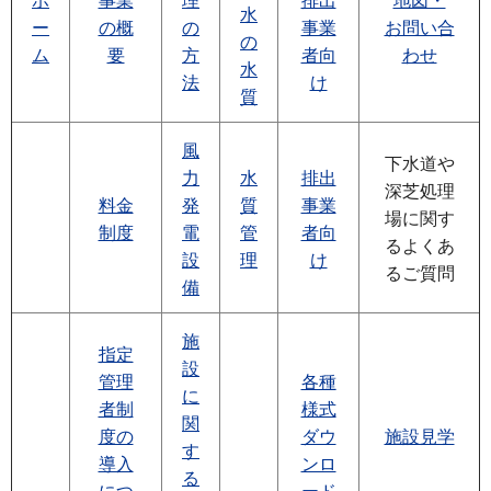
ホ
事業
理
排出
地図・
水
ー
の概
の
事業
お問い合
の
ム
要
方
者向
わせ
水
法
け
質
風
下水道や
力
水
排出
深芝処理
料金
発
質
事業
場に関す
制度
電
管
者向
るよくあ
設
理
け
るご質問
備
施
指定
設
管理
各種
に
者制
様式
関
度の
ダウ
施設見学
す
導入
ンロ
る