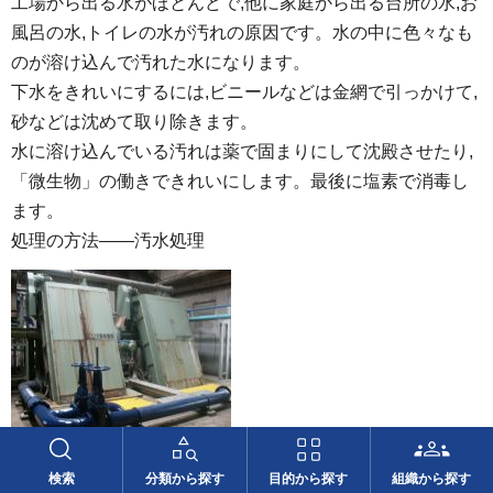
工場から出る水がほとんどで,他に家庭から出る台所の水,お
風呂の水,トイレの水が汚れの原因です。水の中に色々なも
のが溶け込んで汚れた水になります。
下水をきれいにするには,ビニールなどは金網で引っかけて,
砂などは沈めて取り除きます。
水に溶け込んでいる汚れは薬で固まりにして沈殿させたり,
「微生物」の働きできれいにします。最後に塩素で消毒し
ます。
処理の方法――汚水処理
検索
分類から探す
目的から探す
組織から探す