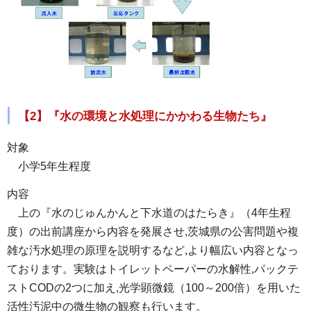
【2】『水の環境と水処理にかかわる生物たち』
対象
小
学5年生程度
内容
上
の『水のじゅんかんと下水道のはたらき』（4年生程
度）の出前講座から内容を発展させ,茨城県の公害問題や複
雑な汚水処理の原理を説明するなど,より幅広い内容となっ
ております。実験はトイレットペーパーの水解性,パックテ
ストCODの2つに加え,光学顕微鏡（100～200倍）を用いた
活性汚泥中の微生物の観察も行います。