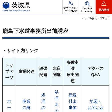
茨城県
文字サイズ・
Foreign
緊急情報
色合い変更
Language
ページ番号：33570
鹿島下水道事務所出前講座
・サイト内リンク
各種申
トッ
設備
水質
請
アクセス
プペ
事業関連
関連
関連
届出関
Q&A
ージ
連
処
処
新規
理
ホ
事業
理
排出
地図・
水
ー
の概
の
事業
お問い合
の