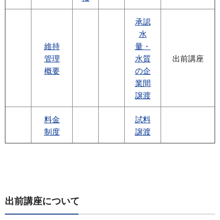
承認
水
維持
量・
管理
水質
出前講座
概要
の企
業間
譲渡
料金
試料
制度
譲渡
出前講座について