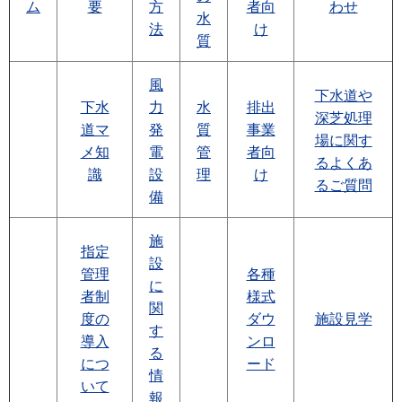
ム
要
方
者向
わせ
水
法
け
質
風
下水道や
下水
力
水
排出
深芝処理
道マ
発
質
事業
場に関す
メ知
電
管
者向
るよくあ
識
設
理
け
るご質問
備
施
指定
設
管理
各種
に
者制
様式
関
度の
ダウ
施設見学
す
導入
ンロ
る
につ
ード
情
いて
報