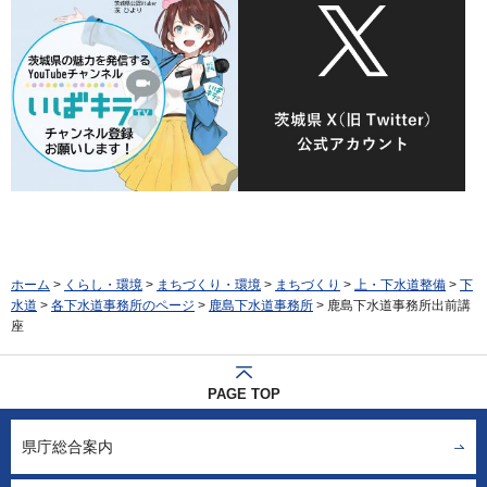
ホーム
>
くらし・環境
>
まちづくり・環境
>
まちづくり
>
上・下水道整備
>
下
水道
>
各下水道事務所のページ
>
鹿島下水道事務所
> 鹿島下水道事務所出前講
座
PAGE TOP
県庁総合案内