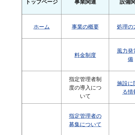
トップページ
事業関連
設備
ホーム
事業の概要
処理の
風力発
料金制度
備
指定管理者制
施設に
度の導入につ
る情
いて
指定管理者の
募集について