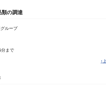
品類の調達
理グループ
5分まで
↑
き