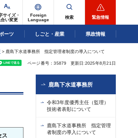
字サイズ・
Foreign
検索
緊急情報
色合い変更
Language
ポーツ
しごと・産業
県政情報
所
> 鹿島下水道事務所 指定管理者制度の導入について
ページ番号：35879
更新日:2025年8月21日
鹿島下水道事務所
令和3年度優秀主任（監理）
技術者表彰について
鹿島下水道事務所 指定管理
者制度の導入について
セス