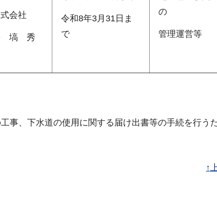
の
株式会社
令和8年3月31日ま
で
管理運営等
長 塙 秀
の工事、下水道の使用に関する届け出書等の手続を行う
↑