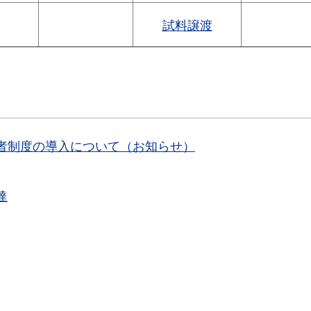
試料譲渡
者制度の導入について（お知らせ）
達