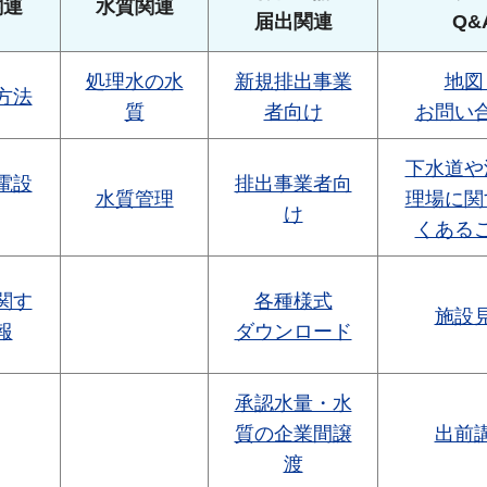
関連
水質関連
届出関連
Q&
処理水の水
新規排出事業
地図
方法
質
者向け
お問い
下水道や
電設
排出事業者向
水質管理
理場に関
け
くある
関す
各種様式
施設
報
ダウンロード
承認水量・水
質の企業間譲
出前
渡