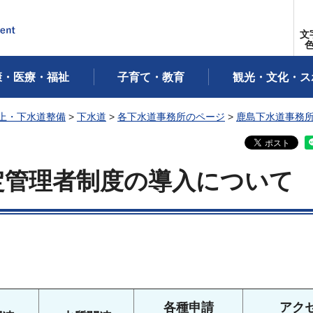
文
康・医療・福祉
子育て・教育
観光・文化・ス
上・下水道整備
>
下水道
>
各下水道事務所のページ
>
鹿島下水道事務
定管理者制度の導入について
各種申請
アク