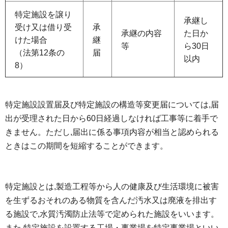
特定施設を譲り
承継し
受け又は借り受
承
承継の内容
た日か
けた場合
継
等
ら30日
（法第12条の
届
以内
8）
特定施設設置届及び特定施設の構造等変更届については,届
出が受理された日から60日経過しなければ工事等に着手で
きません。ただし,届出に係る事項内容が相当と認められる
ときはこの期間を短縮することができます。
特定施設とは,製造工程等から人の健康及び生活環境に被害
を生ずるおそれのある物質を含んだ汚水又は廃液を排出す
る施設で,水質汚濁防止法等で定められた施設をいいます。
また,特定施設を設置する工場・事業場を特定事業場といい