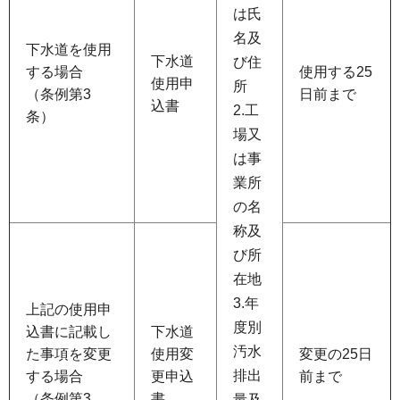
は氏
名及
下水道を使用
下水道
び住
する場合
使用する25
使用申
所
（条例第3
日前まで
込書
2.工
条）
場又
は事
業所
の名
称及
び所
在地
3.年
上記の使用申
度別
込書に記載し
下水道
汚水
た事項を変更
使用変
変更の25日
排出
する場合
更申込
前まで
（条例第3
書
量及