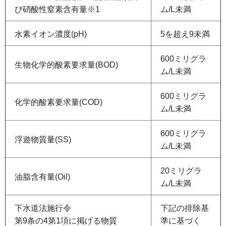
び硝酸性窒素含有量※1
ム/L未満
水素イオン濃度(pH)
5を超え9未満
600ミリグラ
生物化学的酸素要求量(BOD)
ム/L未満
600ミリグラ
化学的酸素要求量(COD)
ム/L未満
600ミリグラ
浮遊物質量(SS)
ム/L未満
20ミリグラ
油脂含有量(Oil)
ム/L未満
下水道法施行令
下記の排除基
第9条の4第1項に掲げる物質
準に基づく