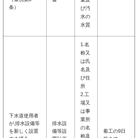
条）
び汚
水の
水質
1.名
称又
は氏
名及
び住
所
2.工
場又
は事
下水道使用者
業所
が,排水設備等
排水設
の名
を新しく設置
備等設
着工の9日
称及