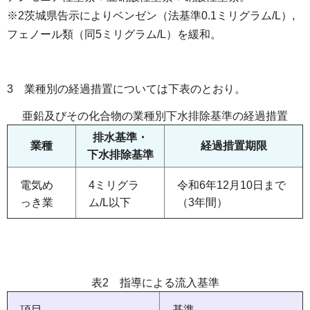
※2茨城県告示によりベンゼン（法基準0.1ミリグラム/L）,
フェノール類（同5ミリグラム/L）を緩和。
3 業種別の経過措置については下表のとおり。
亜鉛及びその化合物の業種別下水排除基準の経過措置
排水基準・
業種
経過措置期限
下水排除基準
電気め
4ミリグラ
令和6年12月10日まで
っき業
ム/L以下
（3年間）
表2 指導による流入基準
項目
基準