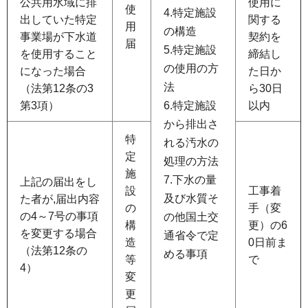
公共用水域に排
使用に
使
4.特定施設
出していた特定
関する
用
の構造
事業場が下水道
契約を
届
5.特定施設
を使用すること
締結し
の使用の方
になった場合
た日か
法
（法第12条の3
ら30日
第3項）
6.特定施設
以内
から排出さ
特
れる汚水の
定
処理の方法
施
7.下水の量
上記の届出をし
設
工事着
及び水質そ
た者が,届出内容
の
手（変
の4～7号の事項
の他国土交
構
更）の6
を変更する場合
通省令で定
造
0日前ま
（法第12条の
める事項
等
で
4）
変
更