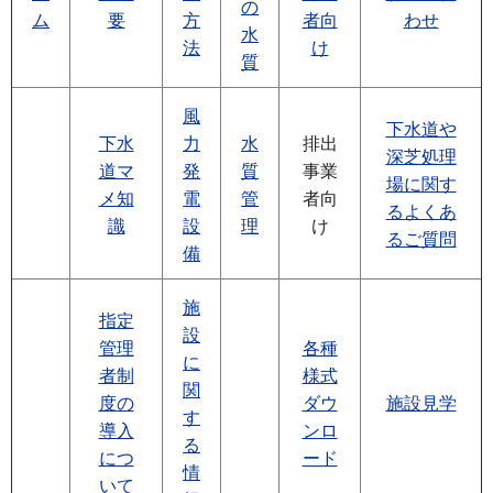
の
ム
要
方
者向
わせ
水
法
け
質
風
下水道や
下水
力
水
排出
深芝処理
道マ
発
質
事業
場に関す
メ知
電
管
者向
るよくあ
識
設
理
け
るご質問
備
施
指定
設
管理
各種
に
者制
様式
関
度の
ダウ
施設見学
す
導入
ンロ
る
につ
ード
情
いて