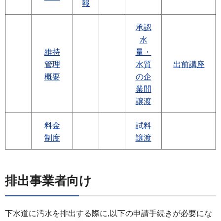
報
承認
水
維持
量・
管理
水質
出前講座
概要
の企
業間
譲渡
料金
試料
制度
譲渡
排出事業者向け
下水道に汚水を排出する際に,以下の申請手続きが必要にな