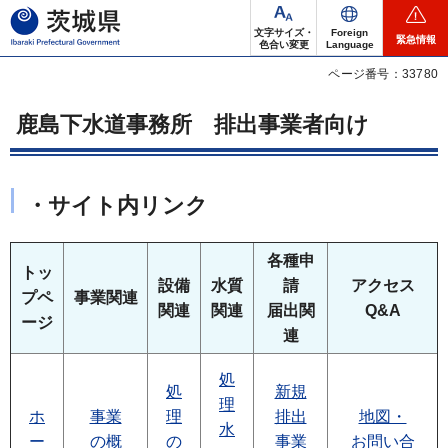
茨城県
文字サイズ・
Foreign
緊急情報
色合い変更
Language
ページ番号：33780
鹿島下水道事務所 排出事業者向け
・サイト内リンク
各種申
トッ
設備
水質
請
アクセス
プペ
事業関連
関連
関連
届出関
Q&A
ージ
連
処
処
新規
理
ホ
事業
理
排出
地図・
水
ー
の概
の
事業
お問い合