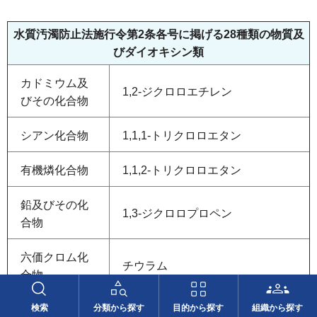
水質汚濁防止法施行令第2条各号に掲げる28種類の物質及
びダイオキシン類
カドミウム及
1,2-ジクロロエチレン
びその化合物
シアン化合物
1,1,1-トリクロロエタン
有機燐化合物
1,1,2-トリクロロエタン
鉛及びその化
1,3-ジクロロプロペン
合物
六価クロム化
チウラム
合物
検索
分類から探す
目的から探す
組織から探す
砒素及びその