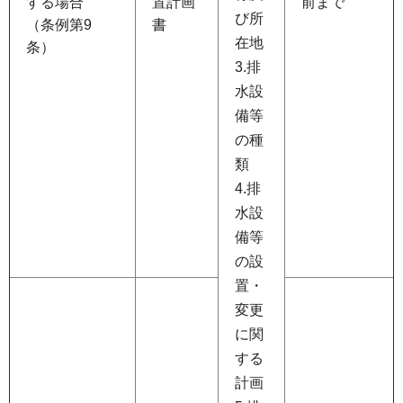
する場合
置計画
前まで
び所
（条例第9
書
在地
条）
3.排
水設
備等
の種
類
4.排
水設
備等
の設
置・
変更
に関
する
計画