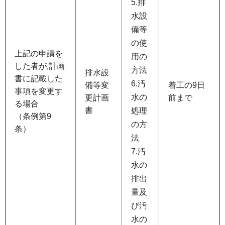
5.排
水設
備等
の使
上記の申請を
用の
した者が,計画
方法
排水設
書に記載した
6.汚
備等変
着工の9日
事項を変更す
水の
更計画
前まで
る場合
書
処理
（条例第9
の方
条）
法
7.汚
水の
排出
量及
び汚
水の