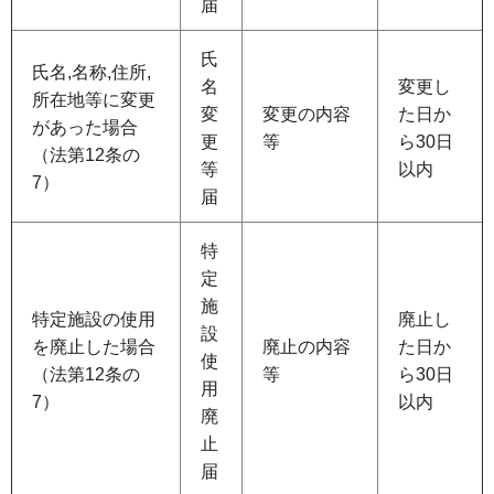
届
氏
氏名,名称,住所,
名
変更し
所在地等に変更
変
変更の内容
た日か
があった場合
更
等
ら30日
（法第12条の
等
以内
7）
届
特
定
施
特定施設の使用
廃止し
設
を廃止した場合
廃止の内容
た日か
使
（法第12条の
等
ら30日
用
7）
以内
廃
止
届