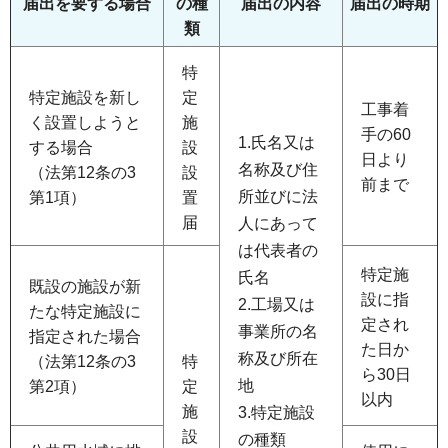
届出を要する場合
の種
届出の内容
届出の時期
類
特
特定施設を新し
定
工事着
く設置しようと
施
手の60
1.氏名又は
する場合
設
日より
名称及び住
（法第12条の3
設
前まで
所並びに法
第1項）
置
届
人にあって
は代表者の
特定施
氏名
既設の施設が新
設に指
2.工場又は
たな特定施設に
定され
事業所の名
指定された場合
た日か
称及び所在
（法第12条の3
特
ら30日
地
第2項）
定
以内
施
3.特定施設
設
の種類