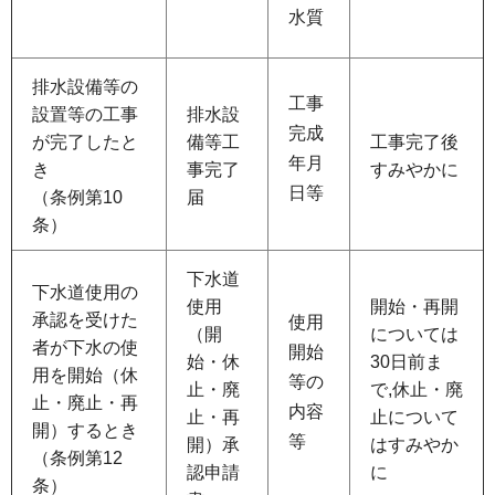
水質
排水設備等の
工事
設置等の工事
排水設
完成
が完了したと
備等工
工事完了後
年月
き
事完了
すみやかに
日等
（条例第10
届
条）
下水道
下水道使用の
使用
開始・再開
承認を受けた
使用
（開
については
者が下水の使
開始
始・休
30日前ま
用を開始（休
等の
止・廃
で,休止・廃
止・廃止・再
内容
止・再
止について
開）するとき
等
開）承
はすみやか
（条例第12
認申請
に
条）