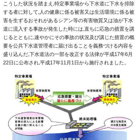
こうした状況を踏まえ,特定事業場から下水道に下水を排除
する者に対して,人の健康に係る被害又は生活環境に係る被
害を生ずるおそれがあるシアン等の有害物質又は油が下水
道に流入する事故が発生した時には,直ちに応急の措置を講
じるとともに,速やかにその事故の状況及び講じた措置の概
要を公共下水道管理者に届け出ることを義務づける内容を
盛り込んだ,下水道法の一部を改正する法律が平成17年6月
22日に公布され,平成17年11月1日から施行されました。