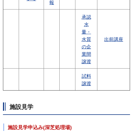
報
承認
水
量・
水質
出前講座
の企
業間
譲渡
試料
譲渡
施設見学
施設見学申込み(深芝処理場)