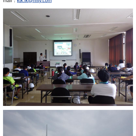
mail：
ktk.fk@nifty.com