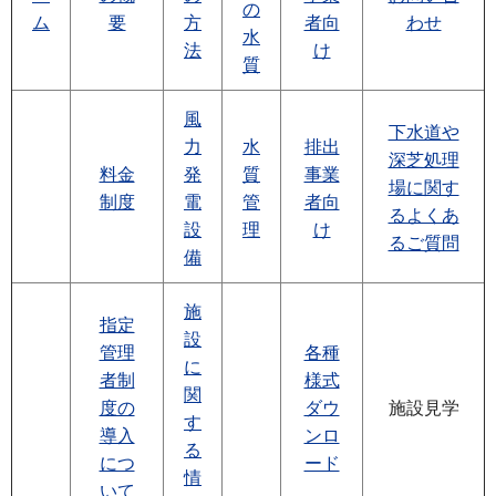
の
ム
要
方
者向
わせ
水
法
け
質
風
下水道や
力
水
排出
深芝処理
料金
発
質
事業
場に関す
制度
電
管
者向
るよくあ
設
理
け
るご質問
備
施
指定
設
管理
各種
に
者制
様式
関
度の
ダウ
施設見学
す
導入
ンロ
る
につ
ード
情
いて