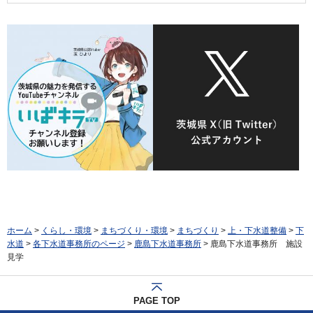
ホーム
>
くらし・環境
>
まちづくり・環境
>
まちづくり
>
上・下水道整備
>
下
水道
>
各下水道事務所のページ
>
鹿島下水道事務所
> 鹿島下水道事務所 施設
見学
PAGE TOP