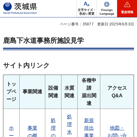
茨城県
文字サイズ・
Foreign
緊急情報
色合い変更
Language
ページ番号：35877
更新日:2025年6月3日
鹿島下水道事務所施設見学
サイト内リンク
各種申
トッ
設備
水質
請
アクセス
プペ
事業関連
関連
関連
届出関
Q&A
ージ
連
処
処
新規
理
ホ
事業
理
排出
地図・
水
ー
の概
の
事業
お問い合