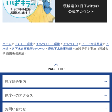
ホーム
>
くらし・環境
>
まちづくり・環境
>
まちづくり
>
上・下水道整備
>
下
水道
>
各下水道事務所のページ
>
鹿島下水道事務所
> 施設見学を実施（茨城大
学 藤田教授来所）
PAGE TOP
県庁総合案内
県庁へのアクセス
お問い合わせ