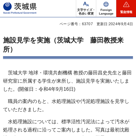
茨城県
文字サイズ・
Foreign
緊急情報
色合い変更
Language
ページ番号：63707
更新日:2024年9月4日
施設見学を実施（茨城大学 藤田教授来
所）
茨城大学 地球・環境共創機構 教授の藤田昌史先生と藤田
研究室に所属する学生が来所し、施設見学を実施いたしま
した。(開催日：令和4年9月16日)
職員の案内のもと、水処理施設や汚泥処理施設を見学し
ていただきました。
水処理施設については、標準活性汚泥法によって汚水が
処理される過程に沿ってご案内しました。写真は最初沈殿