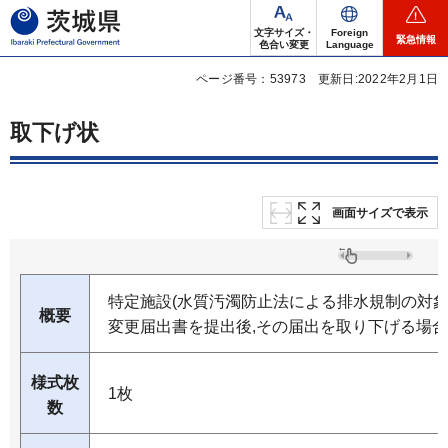
茨城県
文字サイズ・
Foreign
緊急情報
色合い変更
Language
ページ番号：53973
更新日:2022年2月1日
取下げ状
画面サイズで表示
特定施設(水質汚濁防止法による排水規制の対象
概要
変更届出書を提出後,その届出を取り下げる場
様式枚
1枚
数