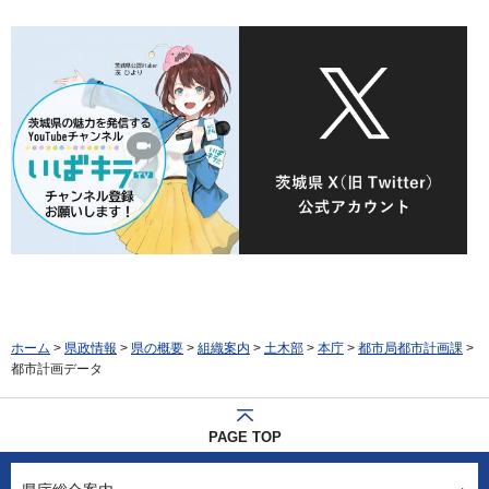
ホーム
>
県政情報
>
県の概要
>
組織案内
>
土木部
>
本庁
>
都市局都市計画課
>
都市計画データ
PAGE TOP