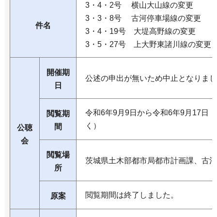
3・4・2号 横山大山線の変更
3・3・8号 古河停車場線の変更
件名
3・4・19号 大堤高野線の変更
3・5・27号 上大野東諸川線の変更
開催期
公述の申出が無いため中止となりまし
日
令和6年9月9日から令和6年9月17
閲覧期
く）
間
公聴
会
閲覧場
茨城県土木部都市局都市計画課、古河
所
閲覧期間は終了しました。
原案