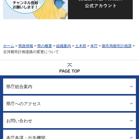
ホーム
>
県政情報
>
県の概要
>
組織案内
>
土木部
>
本庁
>
都市局都市計画課
>
古河都市計画道路の変更について
PAGE TOP
県庁総合案内
県庁へのアクセス
お問い合わせ
本庁各課・出先機関