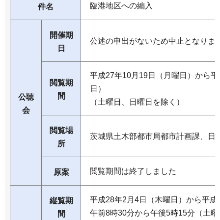
臨港地区への編入
件名
開催期
公述の申出がないため中止となりま
日
平成27年10月19日（月曜日）から平
閲覧期
日）
間
公聴
（土曜日、日曜日を除く）
会
閲覧場
茨城県土木部都市局都市計画課、日
所
閲覧期間は終了しました
原案
平成28年2月4日（木曜日）から平成
縦覧期
午前8時30分から午後5時15分（土
間