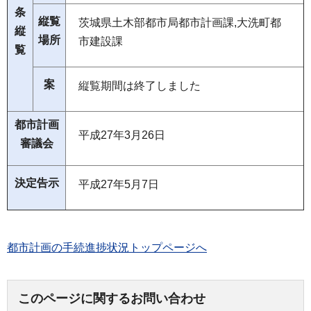
条
縦覧
茨城県土木部都市局都市計画課,大洗町都
縦
場所
市建設課
覧
案
縦覧期間は終了しました
都市計画
平成27年3月26日
審議会
決定告示
平成27年5月7日
都市計画の手続進捗状況トップページへ
このページに関するお問い合わせ