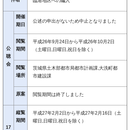
臨港地区への編入
開催
公述の申出がないため中止となりました
期日
閲覧
平成26年9月24日から平成26年10月2日
公
期間
（土曜日,日曜日,祝日を除く）
聴
会
閲覧
茨城県土木部都市局都市計画課,大洗町都
場所
市建設課
原案
閲覧期間は終了しました
縦覧
平成27年2月2日から平成27年2月16日（土
期間
曜日,日曜日,祝日を除く）
17