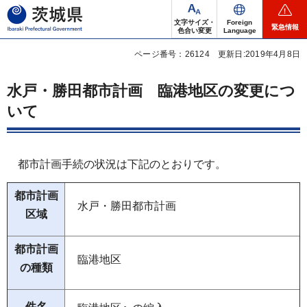
茨城県
文字サイズ・
Foreign
緊急情報
色合い変更
Language
ページ番号：26124
更新日:2019年4月8日
水戸・勝田都市計画 臨港地区の変更につ
いて
都市計画手続の状況は下記のとおりです。
都市計画
水戸・勝田都市計画
区域
都市計画
臨港地区
の種類
件名