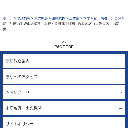
ホーム
>
県政情報
>
県の概要
>
組織案内
>
土木部
>
本庁
>
都市局都市計画課
>
都市計画の手続進捗状況（水戸・勝田都市計画 臨港地区（大洗港区）の変
更）
PAGE TOP
県庁総合案内
県庁へのアクセス
お問い合わせ
本庁各課・出先機関
サイトポリシー