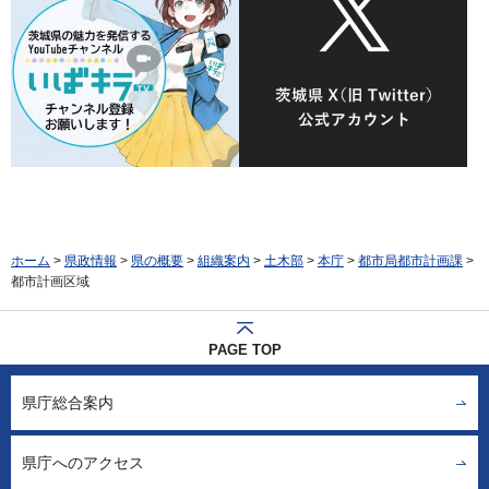
ホーム
>
県政情報
>
県の概要
>
組織案内
>
土木部
>
本庁
>
都市局都市計画課
>
都市計画区域
PAGE TOP
県庁総合案内
県庁へのアクセス