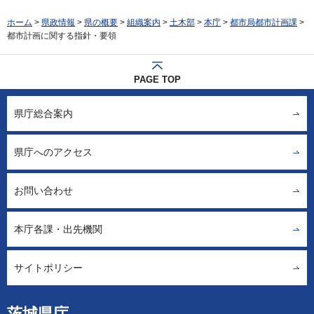
ホーム
>
県政情報
>
県の概要
>
組織案内
>
土木部
>
本庁
>
都市局都市計画課
>
都市計画に関する指針・要領
PAGE TOP
県庁総合案内
県庁へのアクセス
お問い合わせ
本庁各課・出先機関
サイトポリシー
茨城県庁