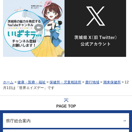
ホーム
>
健康・医療・福祉
>
保健所・児童相談所
>
鹿行地域
>
潮来保健所
> 12
月1日は「世界エイズデー」です
PAGE TOP
県庁総合案内