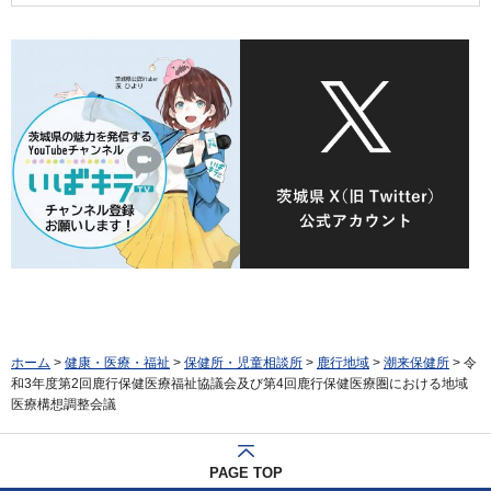
ホーム
>
健康・医療・福祉
>
保健所・児童相談所
>
鹿行地域
>
潮来保健所
> 令
和3年度第2回鹿行保健医療福祉協議会及び第4回鹿行保健医療圏における地域
医療構想調整会議
PAGE TOP