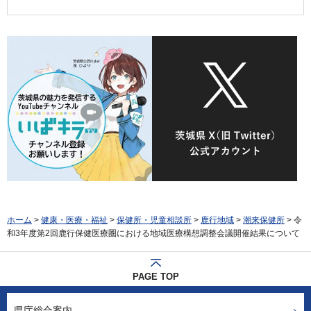
ホーム
>
健康・医療・福祉
>
保健所・児童相談所
>
鹿行地域
>
潮来保健所
> 令
和3年度第2回鹿行保健医療圏における地域医療構想調整会議開催結果について
PAGE TOP
県庁総合案内