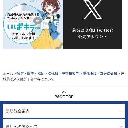
ホーム
>
健康・医療・福祉
>
保健所・児童相談所
>
鹿行地域
>
潮来保健所
> 茨
城県潮来保健所｜食中毒について
PAGE TOP
県庁総合案内
県庁へのアクセス