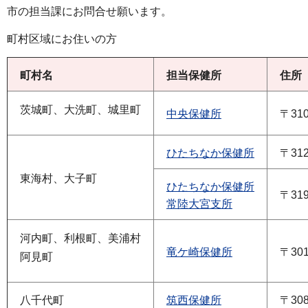
市の担当課にお問合せ願います。
町村区域にお住いの方
町村名
担当保健所
住所
茨城町、大洗町、城里町
中央保健所
〒310
ひたちなか保健所
〒312
東海村、大子町
ひたちなか保健所
〒319
常陸大宮支所
河内町、利根町、美浦村
竜ケ崎保健所
〒301
阿見町
八千代町
筑西保健所
〒308