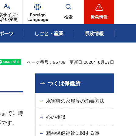
字サイズ・
Foreign
検索
緊急情報
色合い変更
Language
ポーツ
しごと・産業
県政情報
ページ番号：55786
更新日:2020年8月17日
つくば保健所
水害時の家屋等の消毒方法
るまでに時
心の相談
要です。
精神保健福祉に関する事