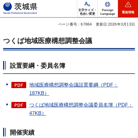
茨城県
文字サイズ・
Foreign
緊急情報
色合い変更
Language
ページ番号：67864
更新日:2026年3月13日
つくば地域医療構想調整会議
設置要綱・委員名簿
地域医療構想調整会議設置要綱（PDF：
187KB）
つくば地域医療構想調整会議委員名簿（PDF：
47KB）
開催実績